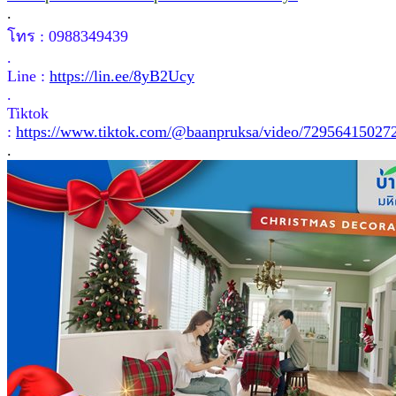
.
โทร : 0988349439
.
Line :
https://lin.ee/8yB2Ucy
.
Tiktok
:
https://www.tiktok.com/@baanpruksa/video/72956415027
.