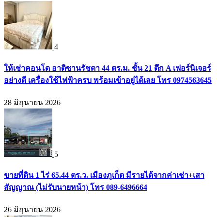
4
ให้เช่าคอนโด อาติซานรัชดา 44 ตร.ม. ชั้น 21 ตึก A เฟอร์นิเจอร์
อย่างดี เครื่องใช้ไฟฟ้าครบ พร้อมเข้าอยู่ได้เลย โทร 0974563645
28 มิถุนายน 2026
5
ขายที่ดิน 1 ไร่ 65.44 ตร.ว. เมืองภูเก็ต มีรายได้จากค่าเช่า+เสา
สัญญาณ (ไม่รับนายหน้า) โทร 089-6496664
26 มิถุนายน 2026