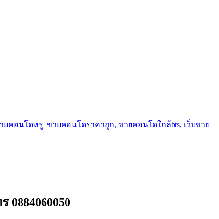
ขายคอนโดหรู, ขายคอนโดราคาถูก, ขายคอนโดใกล้bts, เว็บขาย
ทร 0884060050