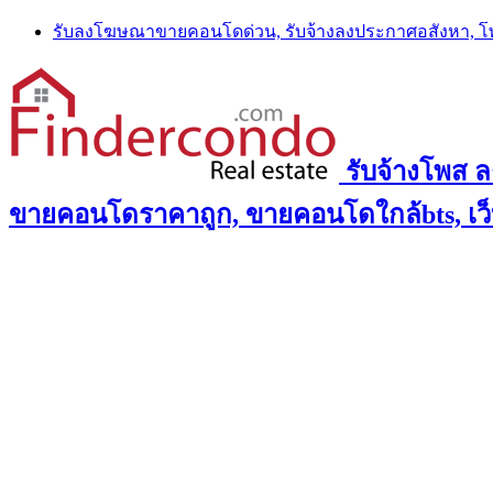
Skip
รับลงโฆษณาขายคอนโดด่วน, รับจ้างลงประกาศอสังหา, 
to
content
รับจ้างโพส 
ขายคอนโดราคาถูก, ขายคอนโดใกล้bts, เว