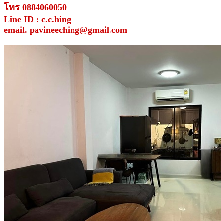
โทร 0884060050
Line ID : c.c.hing
email. pavineeching@gmail.com